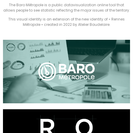
The Baro Métropole is a public datavisualization online tool that
allows people to see statistic reflecting the major issues of the territory.
This visual identity is an extension of the new identity of « Rennes
Métropole » created in 2022 by Atelier Baudelaire.